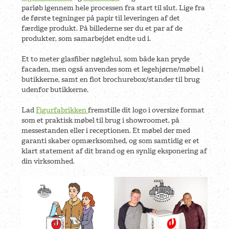
parløb igennem hele processen fra start til slut. Lige fra
de første tegninger på papir til leveringen af det
færdige produkt. På billederne ser du et par af de
produkter, som samarbejdet endte ud i.
Et to meter glasfiber nøglehul, som både kan pryde
facaden, men også anvendes som et legehjørne/møbel i
butikkerne, samt en flot brochurebox/stander til brug
udenfor butikkerne.
Lad
Figurfabrikken
fremstille dit logo i oversize format
som et praktisk møbel til brug i showroomet, på
messestanden eller i receptionen. Et møbel der med
garanti skaber opmærksomhed, og som samtidig er et
klart statement af dit brand og en synlig eksponering af
din virksomhed.