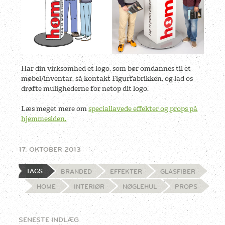
Har din virksomhed et logo, som bør omdannes til et
møbel/inventar, så kontakt Figurfabrikken, og lad os
drøfte mulighederne for netop dit logo.
Læs meget mere om
speciallavede effekter og props på
hjemmesiden.
17. OKTOBER 2013
TAGS
BRANDED
EFFEKTER
GLASFIBER
HOME
INTERIØR
NØGLEHUL
PROPS
SENESTE INDLÆG