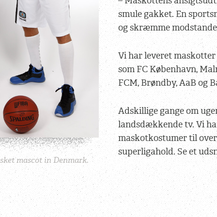
– Maskottens ansigtsud
smule gakket. En sports
og skræmme modstande
Vi har leveret maskotter
som FC København, Malm
FCM, Brøndby, AaB og B
Adskillige gange om uge
landsdækkende tv. Vi har
maskotkostumer til over
superligahold. Se et uds
asket mascot in Denmark.