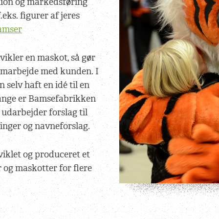
tion og markedsføring
eks. figurer af jeres
amser
ikler en maskot, så gør
 samarbejde med kunden. I
 selv haft en idé til en
gange er Bamsefabrikken
 udarbejder forslag til
nger og navneforslag.
iklet og produceret et
 og maskotter for flere