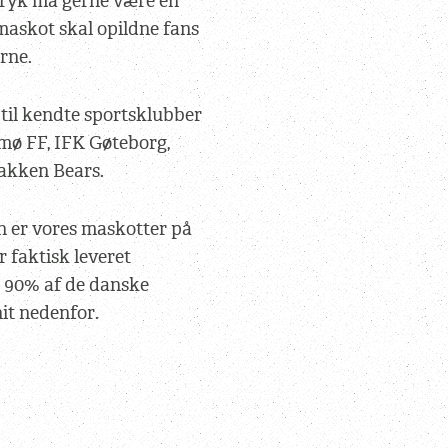
tryk må gerne være en
maskot skal opildne fans
rne.
 til kendte sportsklubber
ø FF, IFK Gøteborg,
akken Bears.
n er vores maskotter på
 faktisk leveret
 90% af de danske
nit nedenfor.