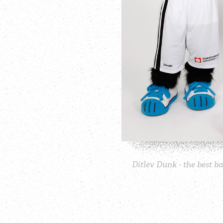
Ditlev Dunk - the best b