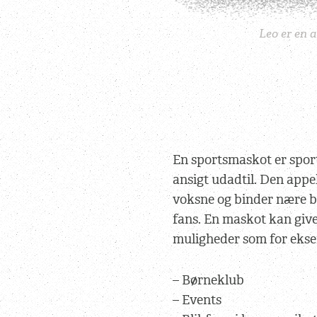
Leo er en 
En sportsmaskot er sport
ansigt udadtil. Den appel
voksne og binder nære 
fans. En maskot kan give
muligheder som for ekse
– Børneklub
– Events