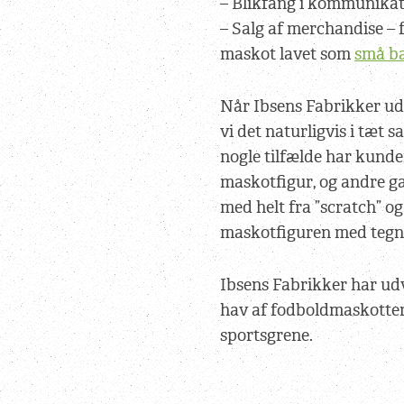
– Blikfang i kommunika
– Salg af merchandise – f.
maskot lavet som
små b
Når Ibsens Fabrikker udv
vi det naturligvis i tæt
nogle tilfælde har kunden
maskotfigur, og andre 
med helt fra ”scratch” og
maskotfiguren med tegni
Ibsens Fabrikker har udv
hav af fodboldmaskotter
sportsgrene.