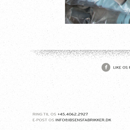
LIKE OS 
RING TIL OS
+45.4062.2927
E-POST OS
INFO@IBSENSFABRIKKER.DK