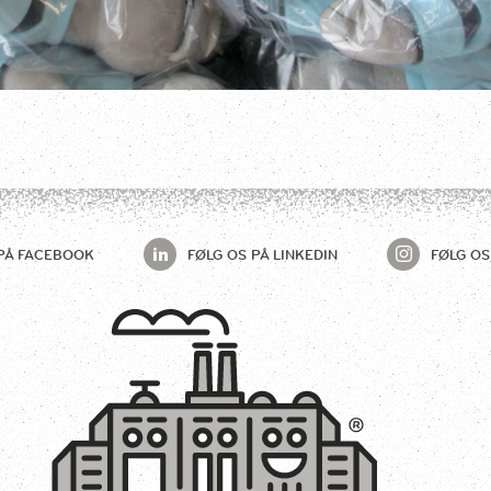
PÅ
FACEBOOK
FØLG OS PÅ
LINKEDIN
FØLG OS