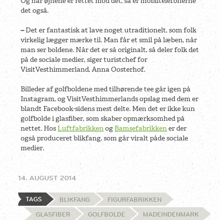
Og når øjnene er rettet mod det, så er mobiltelefonerne
det også.
–
Det er fantastisk at lave noget utraditionelt, som folk
virkelig lægger mærke til. Man får et smil på læben, når
man ser boldene. Når det er så originalt, så deler folk det
på de sociale medier, siger turistchef for
VisitVesthimmerland, Anna Oosterhof.
Billeder af golfboldene med tilhørende tee går igen på
Instagram, og VisitVesthimmerlands opslag med dem er
blandt Facebook-sidens mest delte. Men det er ikke kun
golfbolde i glasfiber, som skaber opmærksomhed på
nettet. Hos
Luftfabrikken
og
Bamsefabrikken
er der
også produceret blikfang, som går viralt påde sociale
medier.
14. AUGUST 2014
TAGS
BLIKFANG
FIGURFABRIKKEN
GLASFIBER
GOLFBOLDE
MADEINDENMARK