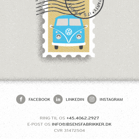
FACEBOOK
LINKEDIN
INSTAGRAM
RING TIL OS
+45.4062.2927
E-POST OS
INFO@IBSENSFABRIKKER.DK
CVR
31472504