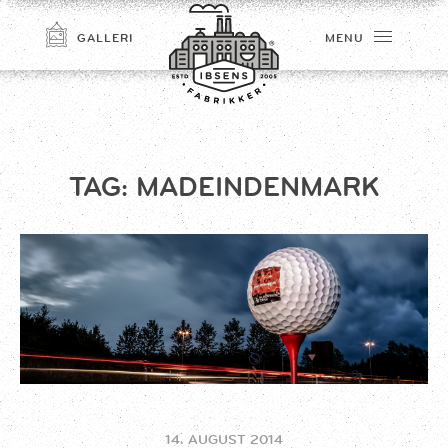
GALLERI
MENU
TAG:
MADEINDENMARK
TILMELD
14. AUGUST 2014