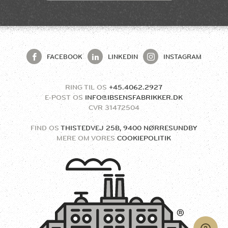
FACEBOOK
LINKEDIN
INSTAGRAM
RING TIL OS
+45.4062.2927
E-POST OS
INFO@IBSENSFABRIKKER.DK
CVR
31472504
FIND OS
THISTEDVEJ 25B, 9400 NØRRESUNDBY
MERE OM VORES
COOKIEPOLITIK