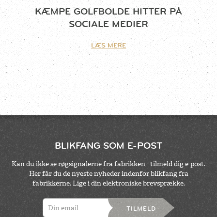
KÆMPE GOLFBOLDE HITTER PÅ
SOCIALE MEDIER
LÆS MERE
BLIKFANG SOM E-POST
Kan du ikke se røgsignalerne fra fabrikken - tilmeld dig e-post.
Her får du de nyeste nyheder indenfor blikfang fra
fabrikkerne. Lige i din elektroniske brevsprække.
TILMELD