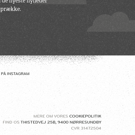
du de nyeste nyheder
vsprække.
 PÅ
INSTAGRAM
MERE OM VORES
COOKIEPOLITIK
FIND OS
THISTEDVEJ 25B, 9400 NØRRESUNDBY
CVR
31472504