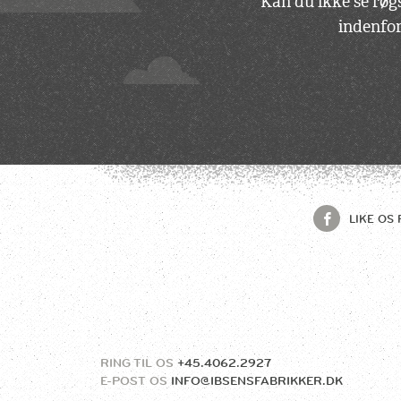
Kan du ikke se røgs
indenfor
LIKE OS 
RING TIL OS
+45.4062.2927
E-POST OS
INFO@IBSENSFABRIKKER.DK