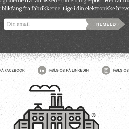
ignalerne fra fabrikken - tilmeld dig e-post. Her får 
 blikfang fra fabrikkerne. Lige i din elektroniske bre
TILMELD
PÅ
FACEBOOK
FØLG OS PÅ
LINKEDIN
FØLG OS