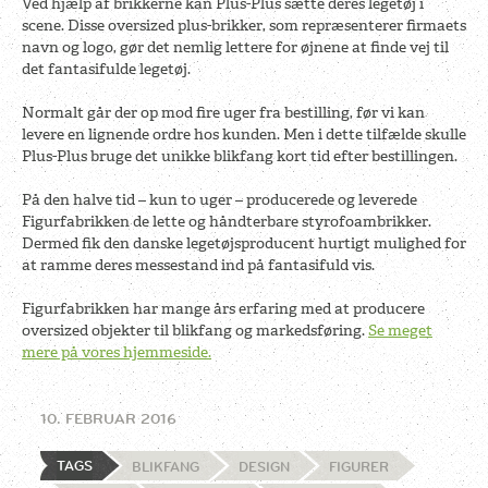
Ved hjælp af brikkerne kan Plus-Plus sætte deres legetøj i
scene. Disse oversized plus-brikker, som repræsenterer firmaets
navn og logo, gør det nemlig lettere for øjnene at finde vej til
det fantasifulde legetøj.
Normalt går der op mod fire uger fra bestilling, før vi kan
levere en lignende ordre hos kunden. Men i dette tilfælde skulle
Plus-Plus bruge det unikke blikfang kort tid efter bestillingen.
På den halve tid – kun to uger – producerede og leverede
Figurfabrikken de lette og håndterbare styrofoambrikker.
Dermed fik den danske legetøjsproducent hurtigt mulighed for
at ramme deres messestand ind på fantasifuld vis.
Figurfabrikken har mange års erfaring med at producere
oversized objekter til blikfang og markedsføring.
Se meget
mere på vores hjemmeside.
10. FEBRUAR 2016
TAGS
BLIKFANG
DESIGN
FIGURER