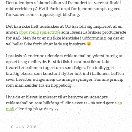
Den udendørs reklameballon vil fremadrettet være at finde i
midtercirklen på EWII Park forud for hjemmekampe, og ved
fan-zonen som et oppusteligt blikfang.
Det kan ikke helt udelukkes at OB har følt sig inspireret af en
anden
oppustelig spillertrøje
som Ibsens Fabrikker producerede
for AaB. Men de to er nu ikke identiske i udformning, og det er
vel heller ikke forbudt at lade sig inspirere
I praksis så er denne udendørs reklameballon yderst hurtig at
opsætte og nedbryde. Et stik tilsluttes alm.stikkontakt
hvorefter ballonen tager form som følge af en indbygget
kraftig blæser som konstant flytter luft ind i ballonen. Luften
siver herefter ud igennem de mange syninger. Samme princip
som man kender fra en hoppeborg.
Hvis du er blevet inspireret til at benytte en udendørs
reklameballon som blikfang til dine events – så send gerne
en
mail
eller ring på 40 62 29 27 .
6. JUNI 2018