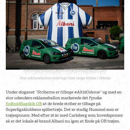
Stor reklameballon med logo trak lange blikke i Odense
Under sloganet
“Striberne er tilbage #AltidOdense”
og med en
stor udendørs reklameballon markerede det fynske
fodboldflagskib OB
at de brede striber er tilbage på
Superligaklubbens spillertrøje. Det er stadig Hummel som er
trøjesponsor. Med efter 16 år med Carlsberg som hovedsponsor
så er det lokale øl-brand Albani nu igen at finde på OB trøjen.