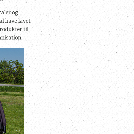
taler og
l have lavet
odukter til
anisation.