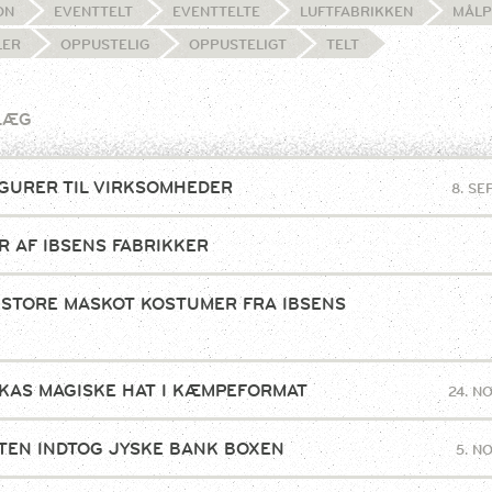
ON
EVENTTELT
EVENTTELTE
LUFTFABRIKKEN
MÅLP
LER
OPPUSTELIG
OPPUSTELIGT
TELT
LÆG
GURER TIL VIRKSOMHEDER
8. S
R AF IBSENS FABRIKKER
 STORE MASKOT KOSTUMER FRA IBSENS
!
KAS MAGISKE HAT I KÆMPEFORMAT
24. N
TEN INDTOG JYSKE BANK BOXEN
5. N