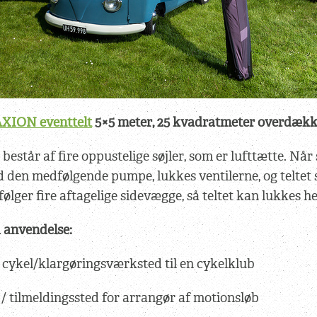
AXION eventtelt
5×5 meter, 25 kvadratmeter overdækk
estår af fire oppustelige søjler, som er lufttætte. Når 
 den medfølgende pumpe, lukkes ventilerne, og teltet s
ølger fire aftagelige sidevægge, så teltet kan lukkes helt
 anvendelse:
 cykel/klargøringsværksted til en cykelklub
/ tilmeldingssted for arrangør af motionsløb