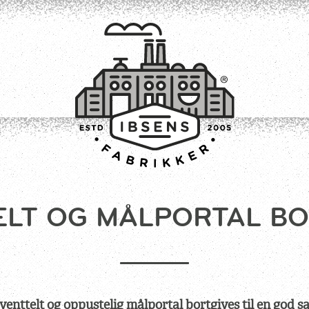
ELT OG MÅLPORTAL BO
TILMELD
venttelt og oppustelig målportal bortgives til en god sa