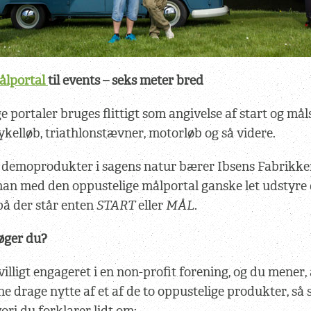
ålportal
til events – seks meter bred
e portaler bruges flittigt som angivelse af start og må
ykelløb, triathlonstævner, motorløb og så videre.
 demoprodukter i sagens natur bærer Ibsens Fabrikker
man med den oppustelige målportal ganske let udstyre
på der står enten
START
eller
MÅL
.
øger du?
villigt engageret i en non-profit forening, og du mener,
e drage nytte af et af de to oppustelige produkter, så 