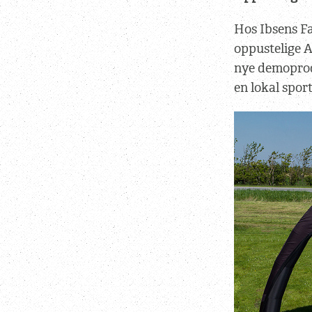
Hos Ibsens Fa
oppustelige A
nye demoprod
en lokal spor