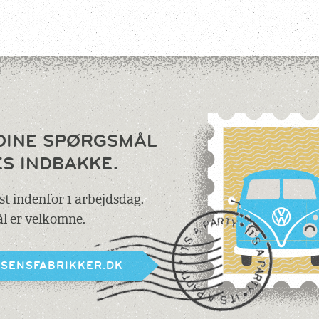
DINE SPØRGSMÅL
ES INDBAKKE.
est indenfor 1 arbejdsdag.
l er velkomne.
BSENSFABRIKKER.DK