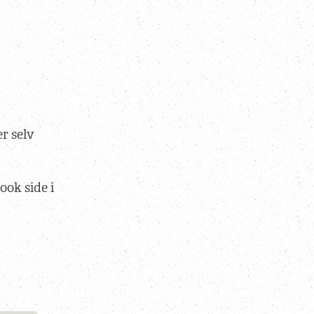
r selv
ook side i