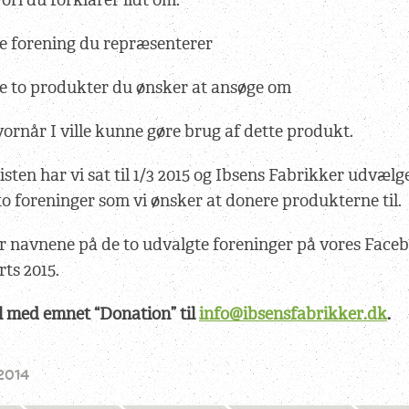
ori du forklarer lidt om:
pe forening du repræsenterer
de to produkter du ønsker at ansøge om
rnår I ville kunne gøre brug af dette produkt.
sten har vi sat til 1/3 2015 og Ibsens Fabrikker udvælge
o foreninger som vi ønsker at donere produkterne til.
ør navnene på de to udvalgte foreninger på vores Faceb
rts 2015.
l med emnet “Donation” til
info@ibsensfabrikker.dk
.
2014