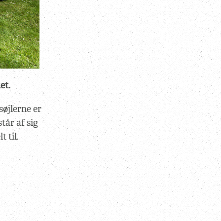
et.
søjlerne er
tår af sig
 til.