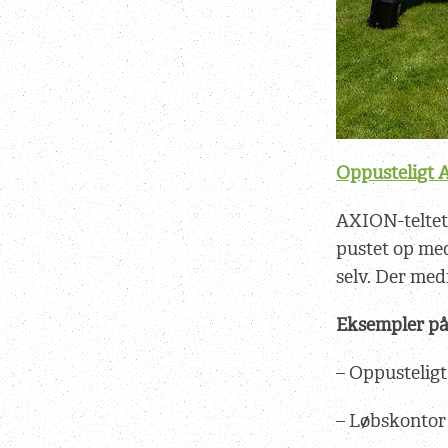
Oppusteligt 
AXION-teltet b
pustet op med
selv. Der medf
Eksempler på
– Oppusteligt
– Løbskontor 