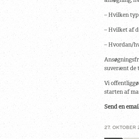
ansøgning, hv
– Hvilken ty
– Hvilket af 
– Hvordan/hvo
Ansøgningsfri
suverænt de t
Vi offentligg
starten af ma
Send en emai
27. OKTOBER 