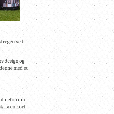
lstregen ved
s design og
 denne med et
 at netop din
skriv en kort