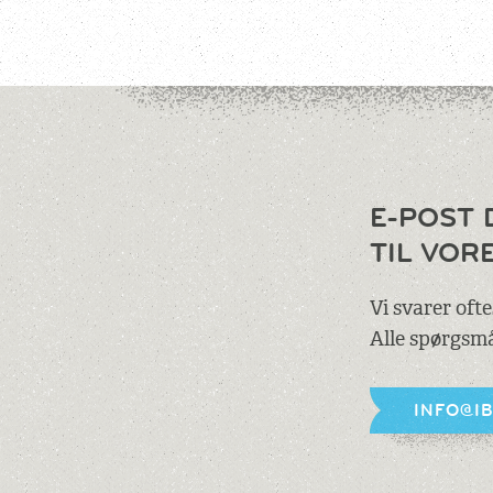
E-POST 
TIL VOR
Vi svarer oft
Alle spørgsmå
INFO@I