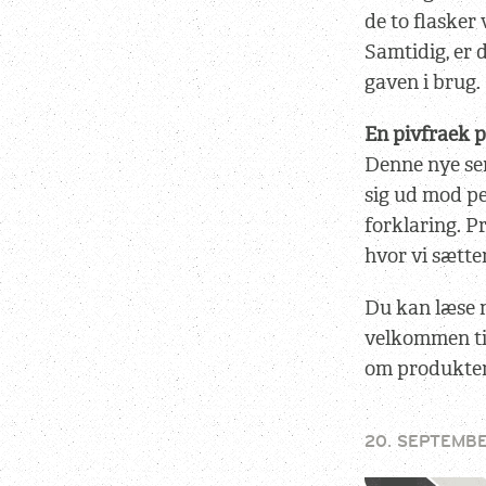
de to flasker
Samtidig, er 
gaven i brug.
En pivfraek 
Denne nye se
sig ud mod pe
forklaring. P
hvor vi sætte
Du kan læse 
velkommen ti
om produktern
20. SEPTEMBE