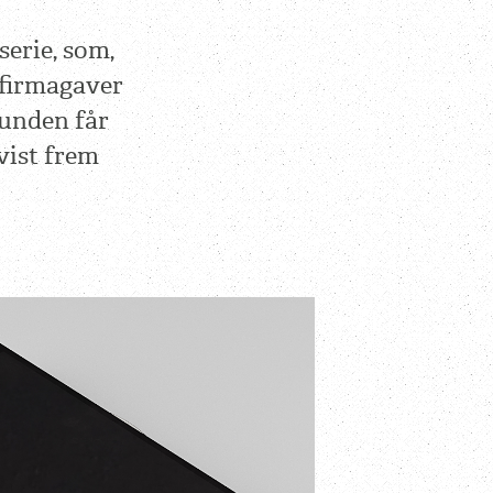
erie, som,
 firmagaver
Kunden får
vist frem