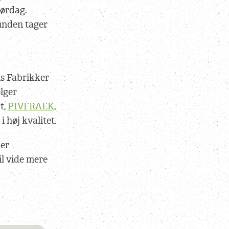
lørdag.
kunden tager
ns Fabrikker
ølger
t,
PIVFRAEK
,
 høj kvalitet.
er
il vide mere