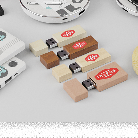
firmagaver med logo er i alt sin enkelthed gaven, der bliver v