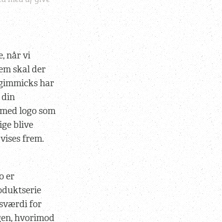
, når vi
lem skal der
e gimmicks har
 din
 med logo som
ige blive
vises frem.
o er
roduktserie
sværdi for
gen, hvorimod