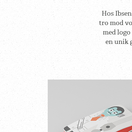
Hos Ibsen
tro mod vo
med logo 
en unik 