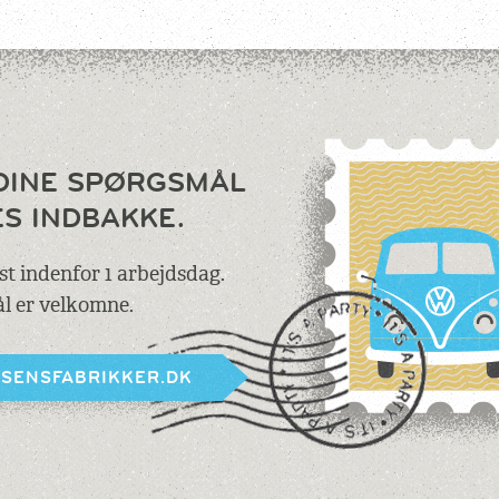
DINE SPØRGSMÅL
ES INDBAKKE.
est indenfor 1 arbejdsdag.
l er velkomne.
BSENSFABRIKKER.DK