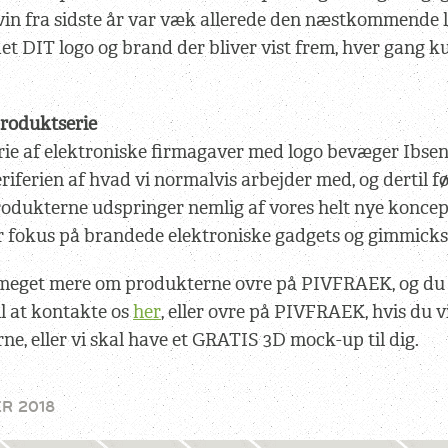
 vin fra sidste år var væk allerede den næstkommende 
det DIT logo og brand der bliver vist frem, hver gang 
produktserie
rie af elektroniske firmagaver med logo bevæger Ibse
riferien af hvad vi normalvis arbejder med, og dertil f
rodukterne udspringer nemlig af vores helt nye koncep
r fokus på brandede elektroniske gadgets og gimmicks i
meget mere om produkterne ovre på PIVFRAEK, og du 
l at kontakte os
her
, eller ovre på PIVFRAEK, hvis du v
e, eller vi skal have et GRATIS 3D mock-up til dig.
R 2018