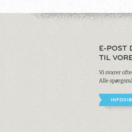
E-POST 
TIL VOR
Vi svarer oft
Alle spørgsmå
INFO@I