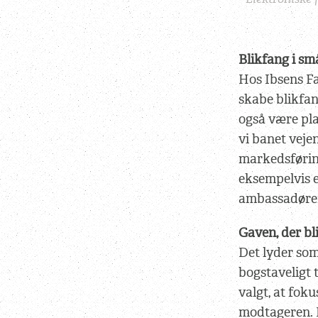
Blikfang i s
Hos Ibsens Fa
skabe blikfan
også være pla
vi banet veje
markedsførin
eksempelvis e
ambassadører 
Gaven, der bl
Det lyder som
bogstaveligt 
valgt, at fok
modtageren. D