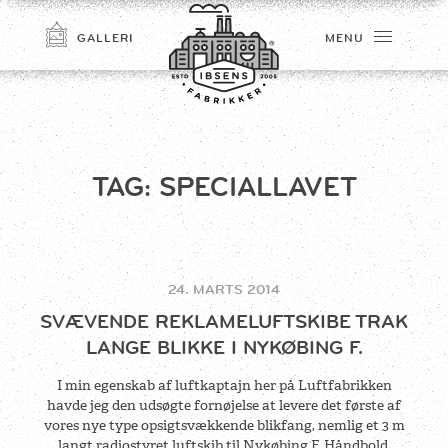
GALLERI
MENU
TAG:
SPECIALLAVET
24. MARTS 2014
TILMELD
SVÆVENDE REKLAMELUFTSKIBE TRAK
LANGE BLIKKE I NYKØBING F.
I min egenskab af luftkaptajn her på Luftfabrikken
havde jeg den udsøgte fornøjelse at levere det første af
vores nye type opsigtsvækkende blikfang, nemlig et 3 m
langt radiostyret luftskib til Nykøbing F. Håndbold.