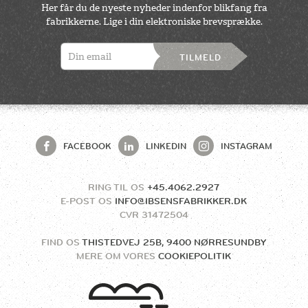
Her får du de nyeste nyheder indenfor blikfang fra
fabrikkerne. Lige i din elektroniske brevsprække.
TILMELD
FACEBOOK
LINKEDIN
INSTAGRAM
RING TIL OS
+45.4062.2927
E-POST OS
INFO@IBSENSFABRIKKER.DK
CVR
31472504
FIND OS
THISTEDVEJ 25B, 9400 NØRRESUNDBY
MERE OM VORES
COOKIEPOLITIK