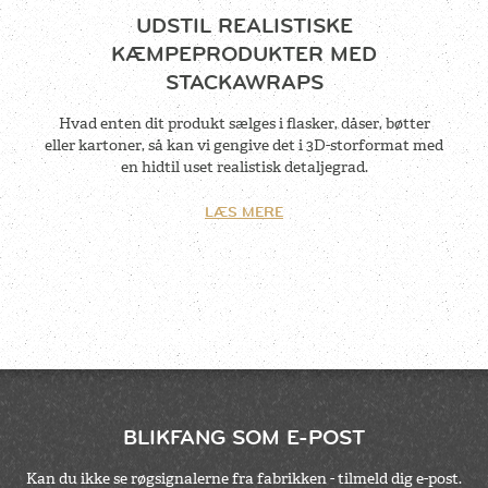
UDSTIL REALISTISKE
KÆMPEPRODUKTER MED
STACKAWRAPS
Hvad enten dit produkt sælges i flasker, dåser, bøtter
eller kartoner, så kan vi gengive det i 3D-storformat med
en hidtil uset realistisk detaljegrad.
LÆS MERE
BLIKFANG SOM E-POST
Kan du ikke se røgsignalerne fra fabrikken - tilmeld dig e-post.