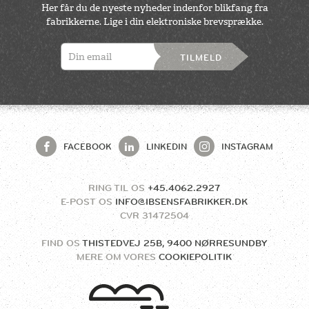
Her får du de nyeste nyheder indenfor blikfang fra
fabrikkerne. Lige i din elektroniske brevsprække.
TILMELD
FACEBOOK
LINKEDIN
INSTAGRAM
RING TIL OS
+45.4062.2927
E-POST OS
INFO@IBSENSFABRIKKER.DK
CVR
31472504
FIND OS
THISTEDVEJ 25B, 9400 NØRRESUNDBY
MERE OM VORES
COOKIEPOLITIK