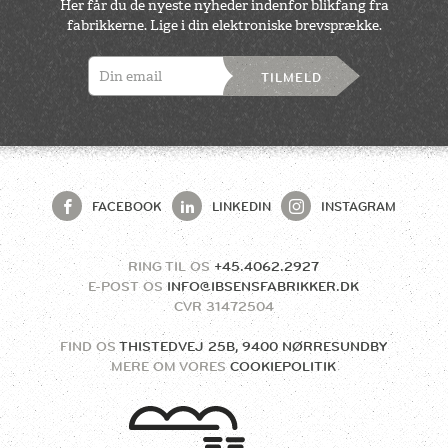
Her får du de nyeste nyheder indenfor blikfang fra
fabrikkerne. Lige i din elektroniske brevsprække.
TILMELD
FACEBOOK
LINKEDIN
INSTAGRAM
RING TIL OS
+45.4062.2927
E-POST OS
INFO@IBSENSFABRIKKER.DK
CVR
31472504
FIND OS
THISTEDVEJ 25B, 9400 NØRRESUNDBY
MERE OM VORES
COOKIEPOLITIK