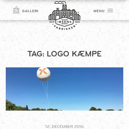
GALLERI
MENU
TAG:
LOGO KÆMPE
TILMELD
12. DECEMBER 2016