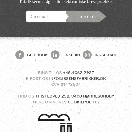
fabrikkerne. Lige i din elektroniske brevsprække.
TILMELD
FACEBOOK
LINKEDIN
INSTAGRAM
RING TIL OS
+45.4062.2927
E-POST OS
INFO@IBSENSFABRIKKER.DK
CVR
31472504
FIND OS
THISTEDVEJ 25B, 9400 NØRRESUNDBY
MERE OM VORES
COOKIEPOLITIK