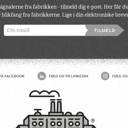
ignalerne fra fabrikken - tilmeld dig e-post. Her får 
 blikfang fra fabrikkerne. Lige i din elektroniske bre
TILMELD
PÅ
FACEBOOK
FØLG OS PÅ
LINKEDIN
FØLG OS