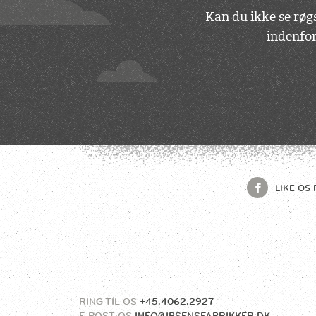
Kan du ikke se røgs
indenfor
LIKE OS 
RING TIL OS
+45.4062.2927
E-POST OS
INFO@IBSENSFABRIKKER.DK