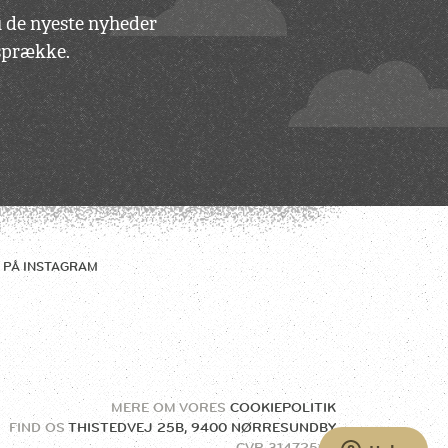
du de nyeste nyheder
vsprække.
 PÅ
INSTAGRAM
MERE OM VORES
COOKIEPOLITIK
FIND OS
THISTEDVEJ 25B, 9400 NØRRESUNDBY
CVR
31472504