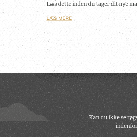
Læs dette inden du tager dit nye m
LÆS MERE
Kan du ikke se røgs
indenfor