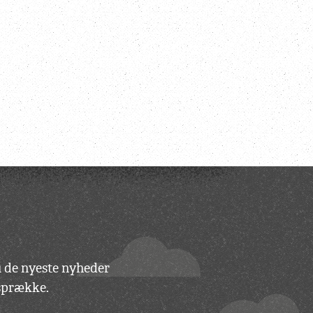
du de nyeste nyheder
vsprække.