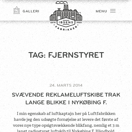
GALLERI
MENU
TAG:
FJERNSTYRET
24. MARTS 2014
TILMELD
SVÆVENDE REKLAMELUFTSKIBE TRAK
LANGE BLIKKE I NYKØBING F.
I min egenskab af luftkaptajn her på Luftfabrikken
havde jeg den udsøgte fornøjelse at levere det første af
vores nye type opsigtsvækkende blikfang, nemlig et 3 m
langt radiostyret luftskib til Nykøbing F. Håndbold.