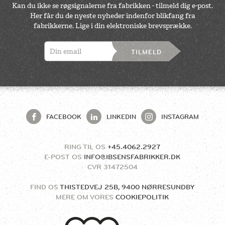
Kan du ikke se røgsignalerne fra fabrikken - tilmeld dig e-post.
Her får du de nyeste nyheder indenfor blikfang fra
fabrikkerne. Lige i din elektroniske brevsprække.
TILMELD
FACEBOOK
LINKEDIN
INSTAGRAM
RING TIL OS
+45.4062.2927
E-POST OS
INFO@IBSENSFABRIKKER.DK
CVR
31472504
FIND OS
THISTEDVEJ 25B, 9400 NØRRESUNDBY
MERE OM VORES
COOKIEPOLITIK