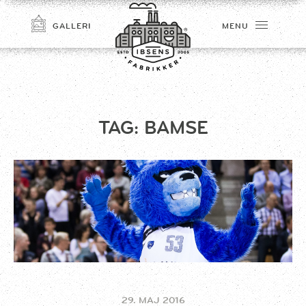
GALLERI
MENU
TAG:
BAMSE
TILMELD
29. MAJ 2016