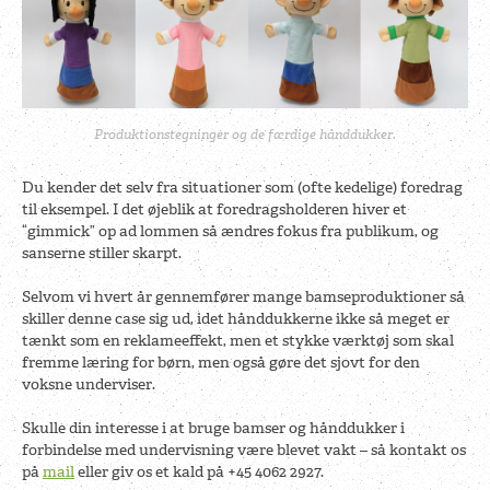
Produktionstegninger og de færdige hånddukker.
Du kender det selv fra situationer som (ofte kedelige) foredrag
til eksempel. I det øjeblik at foredragsholderen hiver et
“gimmick” op ad lommen så ændres fokus fra publikum, og
sanserne stiller skarpt.
Selvom vi hvert år gennemfører mange bamseproduktioner så
skiller denne case sig ud, idet hånddukkerne ikke så meget er
tænkt som en reklameeffekt, men et stykke værktøj som skal
fremme læring for børn, men også gøre det sjovt for den
voksne underviser.
Skulle din interesse i at bruge bamser og hånddukker i
forbindelse med undervisning være blevet vakt – så kontakt os
på
mail
eller giv os et kald på +45 4062 2927.