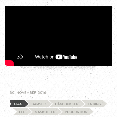
30. NOVEMBER 2016
TAGS
BAMSER
HÅNDDUKKER
LÆRING
LEG
MASKOTTER
PRODUKTION