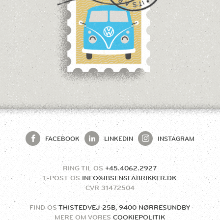
FACEBOOK
LINKEDIN
INSTAGRAM
RING TIL OS
+45.4062.2927
E-POST OS
INFO@IBSENSFABRIKKER.DK
CVR
31472504
FIND OS
THISTEDVEJ 25B, 9400 NØRRESUNDBY
MERE OM VORES
COOKIEPOLITIK