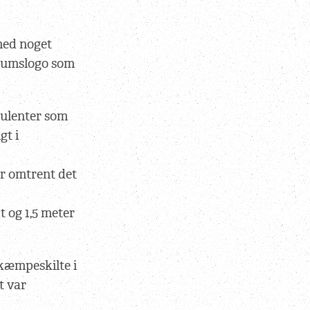
med noget
ilæumslogo som
sulenter som
gt i
er omtrent det
t og 1,5 meter
kæmpeskilte i
t var