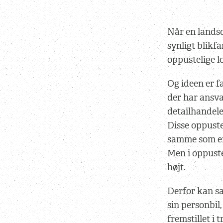
Når en lands
synligt blikf
oppustelige lo
Og ideen er f
der har ansva
detailhandel
Disse oppuste
samme som en
Men i oppuste
højt.
Derfor kan s
sin personbil
fremstillet i t