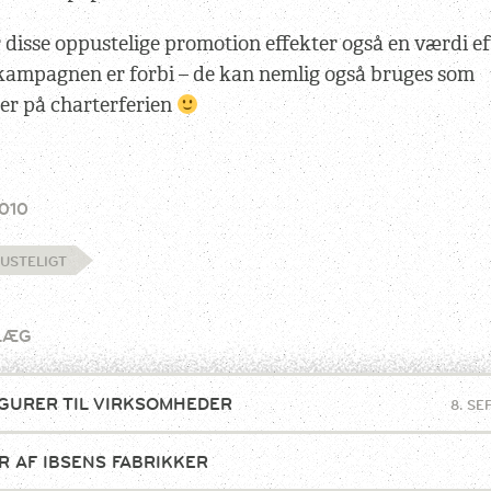
disse oppustelige promotion effekter også en værdi ef
 kampagnen er forbi – de kan nemlig også bruges som
r på charterferien
010
USTELIGT
LÆG
GURER TIL VIRKSOMHEDER
8. S
R AF IBSENS FABRIKKER