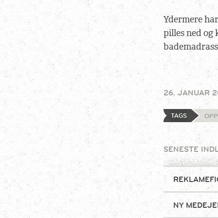
Ydermere har 
pilles ned og
bademadrasse
26. JANUAR 2
TAGS
OPP
SENESTE IND
REKLAMEFI
NY MEDEJE