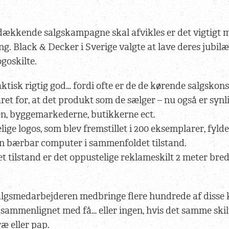
dækkende salgskampagne skal afvikles er det vigtigt 
ang. Black & Decker i Sverige valgte at lave deres jub
goskilte.
aktisk rigtig god… fordi ofte er de de kørende salgskon
ret for, at det produkt som de sælger – nu også er synli
en, byggemarkederne, butikkerne ect.
lige logos, som blev fremstillet i 200 eksemplarer, fyld
 bærbar computer i sammenfoldet tilstand.
t tilstand er det oppustelige reklameskilt 2 meter bred
algsmedarbejderen medbringe flere hundrede af disse 
, sammenlignet med få… eller ingen, hvis det samme skil
ræ eller pap.