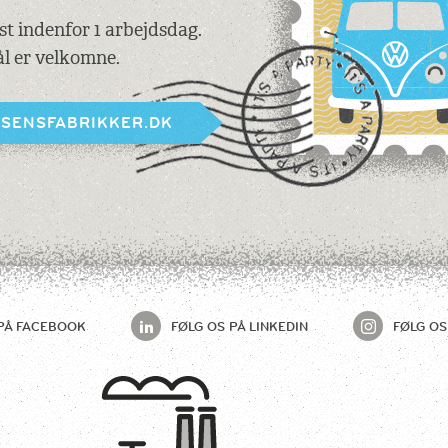
est indenfor 1 arbejdsdag.
l er velkomne.
BSENSFABRIKKER.DK
PÅ
FACEBOOK
FØLG OS PÅ
LINKEDIN
FØLG OS