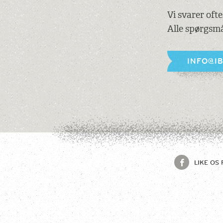
Vi svarer oft
Alle spørgsmå
INFO@I
LIKE OS 