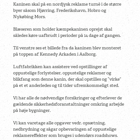
Kaninen skal på en nordjysk reklame turnè i de større
byer såsom Hjørring, Frederikshavn, Hobro og
Nykøbing Mors.
Blæseren som holder kæmpekaninen oprejst skal
således køre uafbrudt i perioder på 14 dage af gangen.
Til venstre ses et billede fra da kaninen blev monteret
på toppen af Kennedy Arkaden i Aalborg.
Luftfabrikken kan assistere ved opstillinger af
oppustelige forlystelser, oppustelige reklamer og
blikfang som denne kanin, der skal opstilles og “virke”
på et et anderledes og til tider ufremkommeligt sted.
Vi har alle de nødvendige forsikringer og efterlever de
gældende sikkerhedsforanstaltninger omkring arbejde
på høje bygninger.
Vi kan varetage alle opgaver vedr. opsætning,
nedbrydning og sågar opbevaringen af oppustelige
reklamereffekter som bruges i udendørs roadshows.