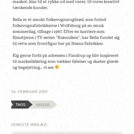
maskot, klar til at rykke ud med varer, til vores kreativt
tænkende kunder.
Bella er et smukt folkevognsrugbrød, som forlod
folkevognsfabrikkerne i Wolfsburg på en smuk
sommerdag, tilbage i 1967. Efter en karriere som
filmstjerne i TV serien “Krønniken”, har Bella fundet sig
til rette som frontfigur her på Ibsens Fabrikker.
Kig gerne forbi på adressen i Pandrup og bliv inspireret
til markedsføring som vækker følelser og skaber glæde
og begejstring… vi ses
14. FEBRUAR 2011
TAGS
IBSENS
SENESTE INDLÆG