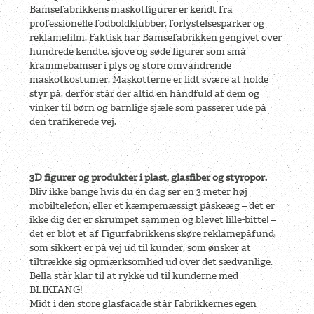
Bamsefabrikkens maskotfigurer er kendt fra
professionelle fodboldklubber, forlystelsesparker og
reklamefilm. Faktisk har Bamsefabrikken gengivet over
hundrede kendte, sjove og søde figurer som små
krammebamser i plys og store omvandrende
maskotkostumer.
Maskotterne er lidt svære at holde
styr på, derfor står der altid en håndfuld af dem og
vinker til børn og barnlige sjæle som passerer ude på
den trafikerede vej.
3D figurer og produkter i plast, glasfiber og styropor.
Bliv ikke bange hvis du en dag ser en 3 meter høj
mobiltelefon, eller et kæmpemæssigt påskeæg – det er
ikke dig der er skrumpet sammen og blevet lille-bitte! –
det er blot et af Figurfabrikkens skøre reklamepåfund,
som sikkert er på vej ud til kunder, som ønsker at
tiltrække sig opmærksomhed ud over det sædvanlige.
Bella står klar til at rykke ud til kunderne med
BLIKFANG!
Midt i den store glasfacade står Fabrikkernes egen