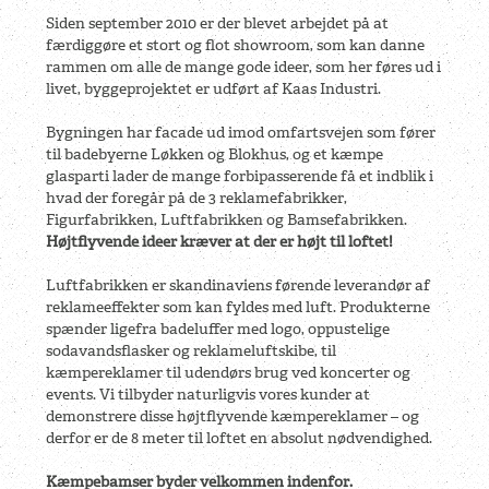
Siden september 2010 er der blevet arbejdet på at
færdiggøre et stort og flot showroom, som kan danne
rammen om alle de mange gode ideer, som her føres ud i
livet, byggeprojektet er udført af Kaas Industri.
Bygningen har facade ud imod omfartsvejen som fører
til badebyerne Løkken og Blokhus, og et kæmpe
glasparti lader de mange forbipasserende få et indblik i
hvad der foregår på de 3 reklamefabrikker,
Figurfabrikken, Luftfabrikken og Bamsefabrikken.
Højtflyvende ideer kræver at der er højt til loftet!
Luftfabrikken er skandinaviens førende leverandør af
reklameeffekter som kan fyldes med luft. Produkterne
spænder ligefra badeluffer med logo, oppustelige
sodavandsflasker og reklameluftskibe, til
kæmpereklamer til udendørs brug ved koncerter og
events.
Vi tilbyder naturligvis vores kunder at
demonstrere disse højtflyvende kæmpereklamer – og
derfor er de 8 meter til loftet en absolut nødvendighed.
Kæmpebamser byder velkommen indenfor.