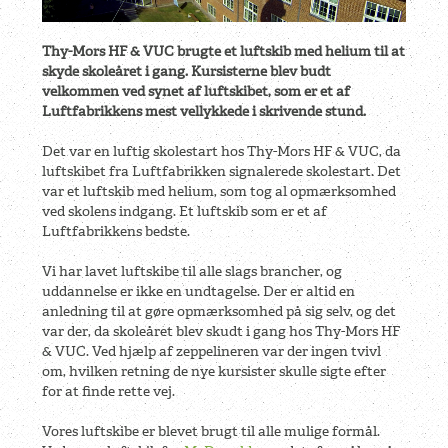
Thy-Mors HF & VUC brugte et luftskib med helium til at
skyde skoleåret i gang. Kursisterne blev budt
velkommen ved synet af luftskibet, som er et af
Luftfabrikkens mest vellykkede i skrivende stund.
Det var en luftig skolestart hos Thy-Mors HF & VUC, da
luftskibet fra Luftfabrikken signalerede skolestart. Det
var et luftskib med helium, som tog al opmærksomhed
ved skolens indgang. Et luftskib som er et af
Luftfabrikkens bedste.
Vi har lavet luftskibe til alle slags brancher, og
uddannelse er ikke en undtagelse. Der er altid en
anledning til at gøre opmærksomhed på sig selv, og det
var der, da skoleåret blev skudt i gang hos Thy-Mors HF
& VUC. Ved hjælp af zeppelineren var der ingen tvivl
om, hvilken retning de nye kursister skulle sigte efter
for at finde rette vej.
Vores luftskibe er blevet brugt til alle mulige formål.