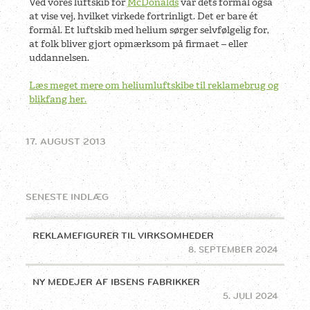
Ved vores luftskib for
McDonalds
var dets formål også
at vise vej, hvilket virkede fortrinligt. Det er bare ét
formål. Et luftskib med helium sørger selvfølgelig for,
at folk bliver gjort opmærksom på firmaet – eller
uddannelsen.
Læs meget mere om heliumluftskibe til reklamebrug og
blikfang her.
17. AUGUST 2013
SENESTE INDLÆG
REKLAMEFIGURER TIL VIRKSOMHEDER
8. SEPTEMBER 2024
NY MEDEJER AF IBSENS FABRIKKER
5. JULI 2024