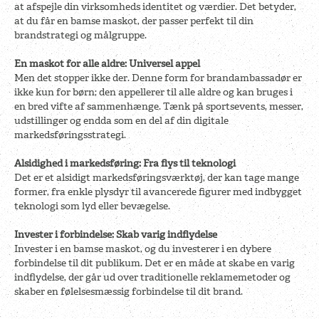
at afspejle din virksomheds identitet og værdier. Det betyder,
at du får en bamse maskot, der passer perfekt til din
brandstrategi og målgruppe.
En maskot for alle aldre: Universel appel
Men det stopper ikke der. Denne form for brandambassadør er
ikke kun for børn; den appellerer til alle aldre og kan bruges i
en bred vifte af sammenhænge. Tænk på sportsevents, messer,
udstillinger og endda som en del af din digitale
markedsføringsstrategi.
Alsidighed i markedsføring: Fra flys til teknologi
Det er et alsidigt markedsføringsværktøj, der kan tage mange
former, fra enkle plysdyr til avancerede figurer med indbygget
teknologi som lyd eller bevægelse.
Invester i forbindelse: Skab varig indflydelse
Invester i en bamse maskot, og du investerer i en dybere
forbindelse til dit publikum. Det er en måde at skabe en varig
indflydelse, der går ud over traditionelle reklamemetoder og
skaber en følelsesmæssig forbindelse til dit brand.