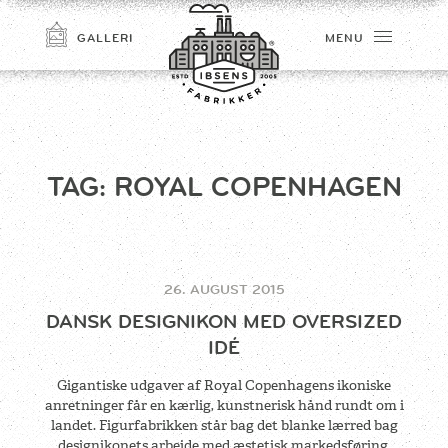
GALLERI
MENU
TAG:
ROYAL COPENHAGEN
26. AUGUST 2015
TILMELD
DANSK DESIGNIKON MED OVERSIZED
IDÉ
Gigantiske udgaver af Royal Copenhagens ikoniske
anretninger får en kærlig, kunstnerisk hånd rundt om i
landet. Figurfabrikken står bag det blanke lærred bag
designikonets arbejde med æstetisk markedsføring.