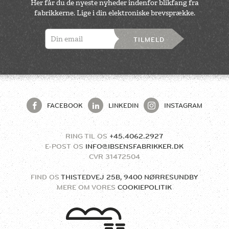
Her får du de nyeste nyheder indenfor blikfang fra
fabrikkerne. Lige i din elektroniske brevsprække.
TILMELD
FACEBOOK
LINKEDIN
INSTAGRAM
RING TIL OS
+45.4062.2927
E-POST OS
INFO@IBSENSFABRIKKER.DK
CVR
31472504
FIND OS
THISTEDVEJ 25B, 9400 NØRRESUNDBY
MERE OM VORES
COOKIEPOLITIK