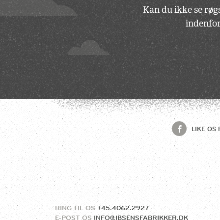
Kan du ikke se røgs
indenfor
LIKE OS 
RING TIL OS
+45.4062.2927
E-POST OS
INFO@IBSENSFABRIKKER.DK