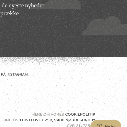
du de nyeste nyheder
vsprække.
 PÅ
INSTAGRAM
MERE OM VORES
COOKIEPOLITIK
FIND OS
THISTEDVEJ 25B, 9400 NØRRESUNDBY
CVR
31472504