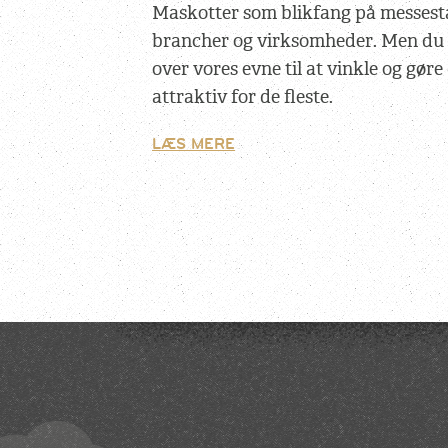
Maskotter som blikfang på messesta
brancher og virksomheder. Men du v
over vores evne til at vinkle og gø
attraktiv for de fleste.
LÆS MERE