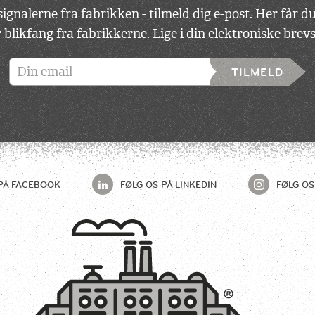
ignalerne fra fabrikken - tilmeld dig e-post. Her får 
 blikfang fra fabrikkerne. Lige i din elektroniske bre
TILMELD
PÅ
FACEBOOK
FØLG OS PÅ
LINKEDIN
FØLG OS