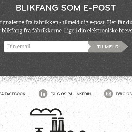
BLIKFANG SOM E-POST
ignalerne fra fabrikken - tilmeld dig e-post. Her får 
 blikfang fra fabrikkerne. Lige i din elektroniske bre
TILMELD
PÅ
FACEBOOK
FØLG OS PÅ
LINKEDIN
FØLG OS