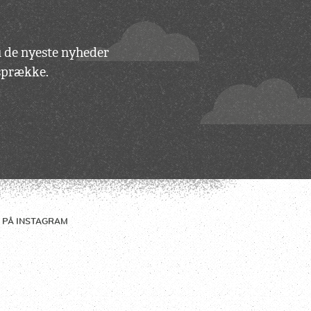
du de nyeste nyheder
vsprække.
 PÅ
INSTAGRAM