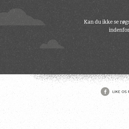
Kan du ikke se røgs
indenfor
LIKE OS 