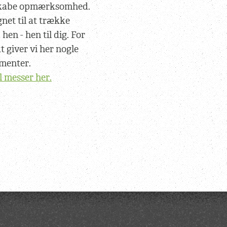
 skabe opmærksomhed.
net til at trække
n - hen til dig. For
t giver vi her nogle
ementer.
l messer her.