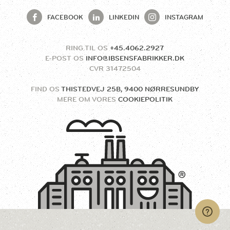
FACEBOOK
LINKEDIN
INSTAGRAM
RING TIL OS
+45.4062.2927
E-POST OS
INFO@IBSENSFABRIKKER.DK
CVR
31472504
FIND OS
THISTEDVEJ 25B, 9400 NØRRESUNDBY
MERE OM VORES
COOKIEPOLITIK