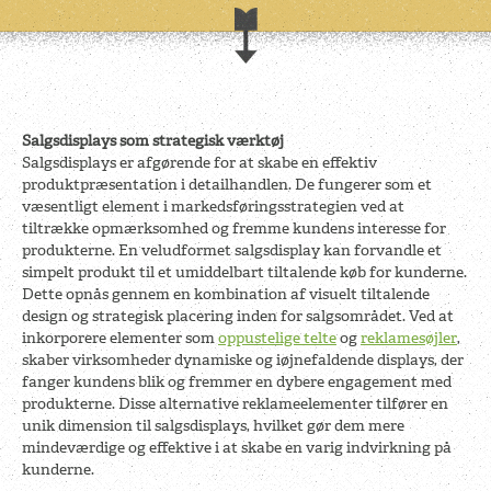
Salgsdisplays som strategisk værktøj
Salgsdisplays er afgørende for at skabe en effektiv
produktpræsentation i detailhandlen. De fungerer som et
væsentligt element i markedsføringsstrategien ved at
tiltrække opmærksomhed og fremme kundens interesse for
produkterne. En veludformet salgsdisplay kan forvandle et
simpelt produkt til et umiddelbart tiltalende køb for kunderne.
Dette opnås gennem en kombination af visuelt tiltalende
design og strategisk placering inden for salgsområdet. Ved at
inkorporere elementer som
oppustelige telte
og
reklamesøjler
,
skaber virksomheder dynamiske og iøjnefaldende displays, der
fanger kundens blik og fremmer en dybere engagement med
produkterne. Disse alternative reklameelementer tilfører en
unik dimension til salgsdisplays, hvilket gør dem mere
mindeværdige og effektive i at skabe en varig indvirkning på
kunderne.