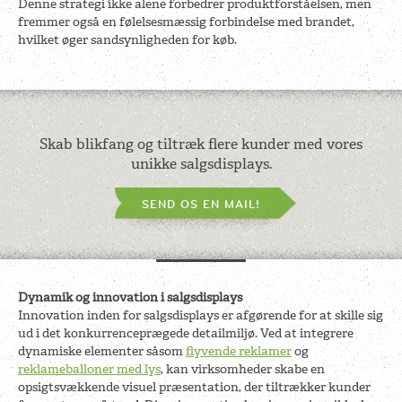
Denne strategi ikke alene forbedrer produktforståelsen, men
fremmer også en følelsesmæssig forbindelse med brandet,
hvilket øger sandsynligheden for køb.
Skab blikfang og tiltræk flere kunder med vores
unikke salgsdisplays.
SEND OS EN MAIL!
Dynamik og innovation i salgsdisplays
Innovation inden for salgsdisplays er afgørende for at skille sig
ud i det konkurrenceprægede detailmiljø. Ved at integrere
dynamiske elementer såsom
flyvende reklamer
og
reklameballoner med lys
, kan virksomheder skabe en
opsigtsvækkende visuel præsentation, der tiltrækker kunder