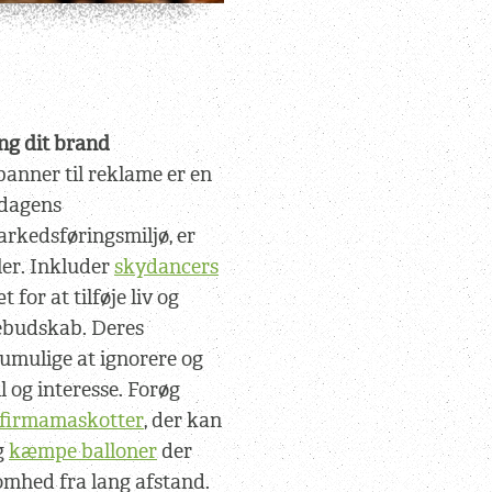
ng dit brand
sbanner til reklame er en
 dagens
kedsføringsmiljø, er
ler. Inkluder
skydancers
for at tilføje liv og
mebudskab. Deres
umulige at ignorere og
l og interesse. Forøg
 firmamaskotter
, der kan
g
kæmpe balloner
der
mhed fra lang afstand.