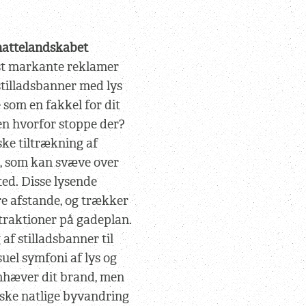
 nattelandskabet
st markante reklamer
tilladsbanner med lys
e som en fakkel for dit
en hvorfor stoppe der?
ske tiltrækning af
, som kan svæve over
sted. Disse lysende
ore afstande, og trækker
traktioner på gadeplan.
af stilladsbanner til
uel symfoni af lys og
emhæver dit brand, men
iske natlige byvandring