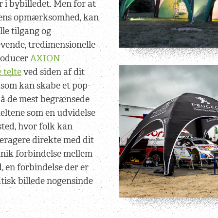
 i bybilledet. Men for at
erens opmærksomhed, kan
le tilgang og
evende, tredimensionelle
roducer
AXION
 telte
ved siden af dit
 som kan skabe et pop-
på de mest begrænsede
eltene som en udvidelse
sted, hvor folk kan
teragere direkte med dit
unik forbindelse mellem
, en forbindelse der er
atisk billede nogensinde