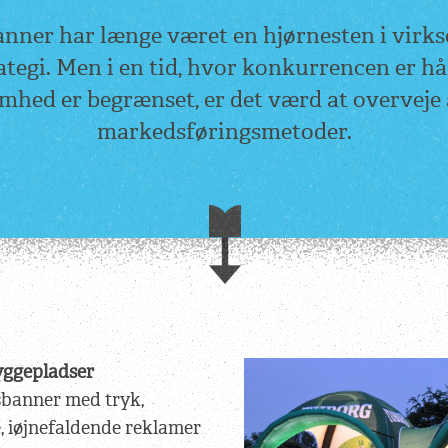
anner
har længe været en hjørnesten i virk
tegi. Men i en tid, hvor konkurrencen er hå
ed er begrænset, er det værd at overveje 
markedsføringsmetoder.
yggepladser
sbanner med tryk,
re, iøjnefaldende reklamer