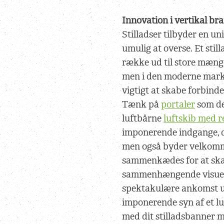
Innovation i vertikal br
Stilladser tilbyder en un
umulig at overse. Et sti
række ud til store mæng
men i den moderne mark
vigtigt at skabe forbinde
Tænk på
portaler
som de
luftbårne
luftskib med 
imponerende indgange, d
men også byder velkomm
sammenkædes for at sk
sammenhængende visuel h
spektakulære ankomst un
imponerende syn af et luf
med dit stilladsbanner m