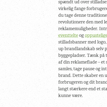
spændt ud over stilladser
virkelig fange forbrug
du tage denne traditionel
revolutionere den med l
reklamemuligheder. Int
eventtelte
og
oppustelige
stilladsbanner med logo,
up brandlandskab selv 
byggepladser. Tænk på t
af din reklameflade – et 
samles, tage pause og in
brand. Dette skaber en 
forbrugeren og dit brand
langt stærkere end et st
kunne være.