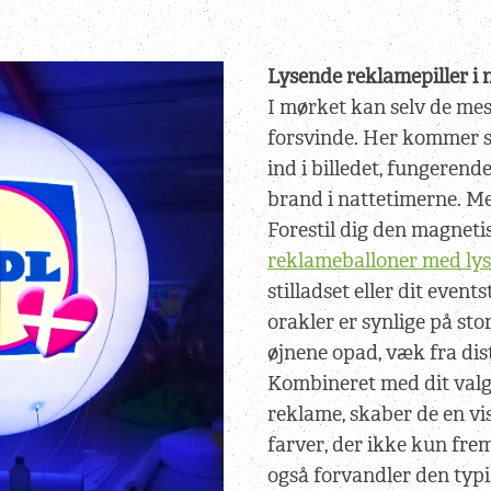
Lysende reklamepiller i
I mørket kan selv de me
forsvinde. Her kommer s
ind i billedet, fungerend
brand i nattetimerne. M
Forestil dig den magneti
reklameballoner med lys
stilladset eller dit event
orakler er synlige på st
øjnene opad, væk fra dis
Kombineret med dit valg 
reklame, skaber de en vis
farver, der ikke kun fr
også forvandler den typ