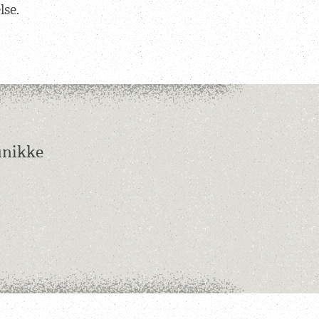
lse.
unikke