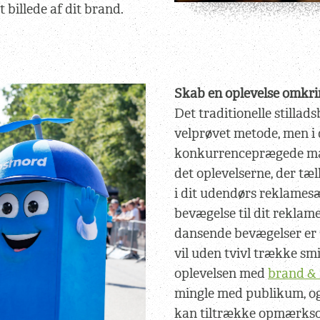
 billede af dit brand.
Skab en oplevelse omkri
Det traditionelle stillad
velprøvet metode, men i
konkurrenceprægede mar
det oplevelserne, der tæl
i dit udendørs reklamesæt 
bevægelse til dit rekla
dansende bevægelser er 
vil uden tvivl trække smi
oplevelsen med
brand &
mingle med publikum, o
kan tiltrække opmærkso