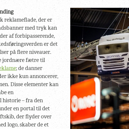
anding
ik reklameflade, der er
lladsbanner med tryk kan
der af forbipasserende,
edsføringsverden er det
lser på flere niveauer.
 jordnære fætre til
reklame
; de danner
er ikke kun annoncerer,
en. Disse elementer kan
abe en
istorie – fra den
der en portal til det
tskib, der flyder over
ed logo, skaber de et