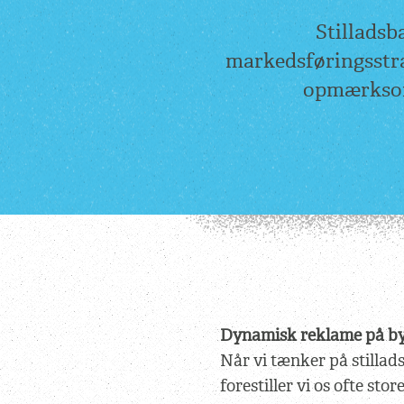
Stilladsb
markedsføringsstra
opmærksomh
Dynamisk reklame på b
Når vi tænker på stillad
forestiller vi os ofte sto