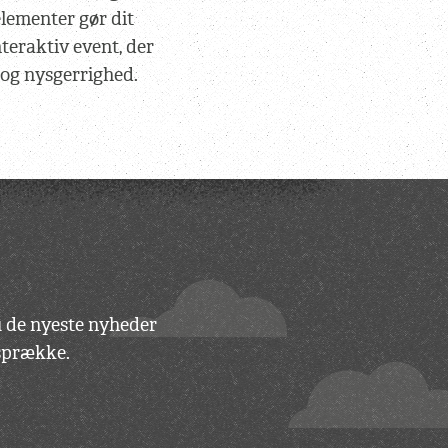
elementer gør dit
teraktiv event, der
 og nysgerrighed.
du de nyeste nyheder
vsprække.