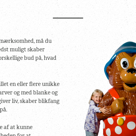
opmærksomhed, må du
dst muligt skaber
orskellige bud på, hvad
llet en eller flere unikke
 farver og med blanke og
iver liv, skaber blikfang
på.
te af at kunne
heden for at