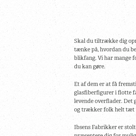
Skal du tiltrække dig 
tænke på, hvordan du be
blikfang. Vi har mange f
du kan gøre.
Et af dem er at få fremsti
glasfiberfigurer i flotte
levende overflader. Det g
og trækker folk helt tæt 
Ibsens Fabrikker er stol
præsentere dig for mulig