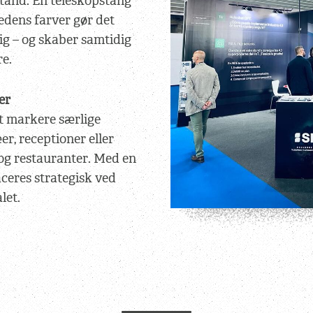
 stand. En teleskopstang
edens farver gør det
dig – og skaber samtidig
e.
er
at markere særlige
r, receptioner eller
og restauranter. Med en
ceres strategisk ved
let.