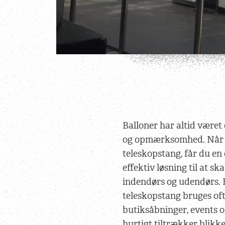
Balloner har altid været 
og opmærksomhed. Når 
teleskopstang, får du en
effektiv løsning til at s
indendørs og udendørs. 
teleskopstang bruges ofte
butiksåbninger, events 
hurtigt tiltrækker blikke