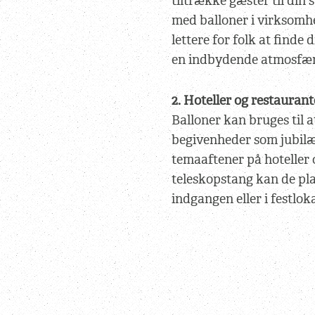
tiltrække gæster til din
med balloner i virksomh
lettere for folk at finde 
en indbydende atmosfær
2. Hoteller og restaurant
Balloner kan bruges til 
begivenheder som jubilæe
temaaftener på hoteller 
teleskopstang kan de pla
indgangen eller i festloka