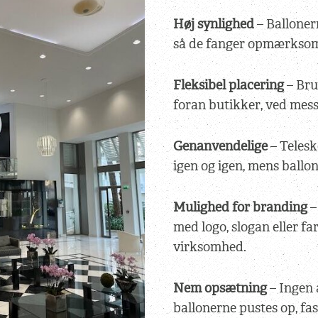
Høj synlighed
– Balloner
så de fanger opmærkso
Fleksibel placering
– Bru
foran butikker, ved messe
Genanvendelige
– Teles
igen og igen, mens ballo
Mulighed for branding
–
med logo, slogan eller fa
virksomhed.
Nem opsætning
– Ingen 
ballonerne pustes op, fast