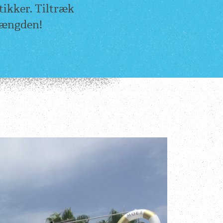
utikker. Tiltræk
mængden!