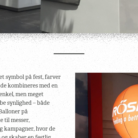
et symbol på fest, farver
de kombineres med en
 enkel, men meget
kabe synlighed – både
Balloner på
 til messer,
og kampagner, hvor de
 og skaber en festlig