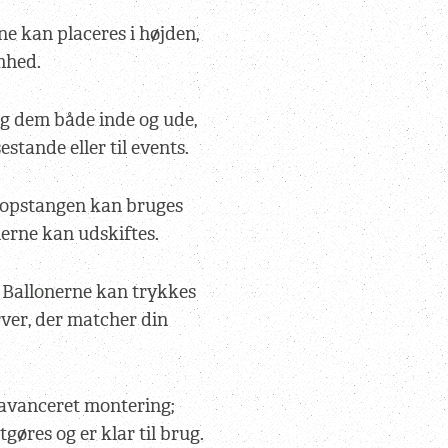
ne kan placeres i højden,
mhed.
g dem både inde og ude,
stande eller til events.
kopstangen kan bruges
nerne kan udskiftes.
 Ballonerne kan trykkes
rver, der matcher din
avanceret montering;
gøres og er klar til brug.