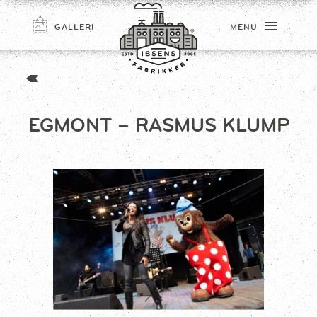
GALLERI
MENU
EGMONT – RASMUS KLUMP
TILMELD