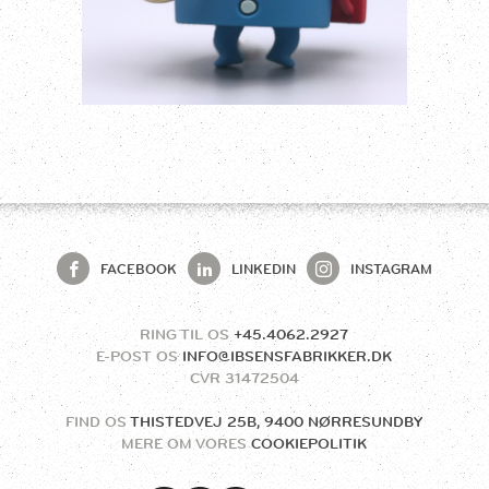
FACEBOOK
LINKEDIN
INSTAGRAM
RING TIL OS
+45.4062.2927
E-POST OS
INFO@IBSENSFABRIKKER.DK
CVR
31472504
FIND OS
THISTEDVEJ 25B, 9400 NØRRESUNDBY
MERE OM VORES
COOKIEPOLITIK