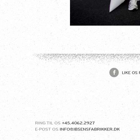
LIKE OS 
RING TIL OS
+45.4062.2927
E-POST OS
INFO@IBSENSFABRIKKER.DK