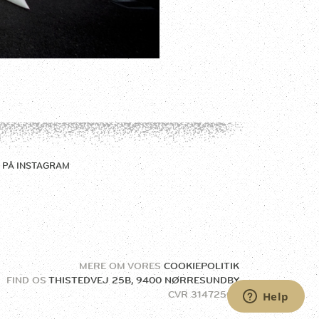
 PÅ
INSTAGRAM
MERE OM VORES
COOKIEPOLITIK
FIND OS
THISTEDVEJ 25B, 9400 NØRRESUNDBY
CVR
31472504