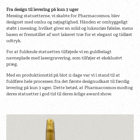
Fra design til levering på kun 3 uger
Messing statuetterne, vi skabte for Pharmacosmos, blev
designet med omhu og nøjagtighed. Hånden er omhyggeligt
støbt i messing, hvilket giver en solid og luksuriøs følelse, mens
basen er fremstillet af sort lakeret træ for et elegant og tidløst
udtryk.
For at fuldende statuetten tilføjede vi en guldbelagt
navneplade med lasergravering, som tilføjer et eksklusivt
præg.
Med en produktionstid på blot 11 dage var vi i stand til at
fuldføre hele processen fra det første designudkast til færdig
levering på kun 3 uger. Dette betød, at Pharmacosmos modtog
deres statuetter i god tid til deres årlige award show.