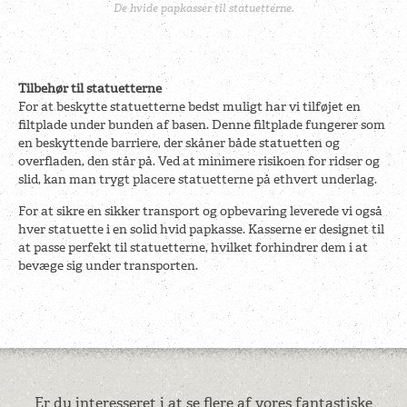
De hvide papkasser til statuetterne.
Tilbehør til statuetterne
For at beskytte statuetterne bedst muligt har vi tilføjet en
filtplade under bunden af basen. Denne filtplade fungerer som
en beskyttende barriere, der skåner både statuetten og
overfladen, den står på. Ved at minimere risikoen for ridser og
slid, kan man trygt placere statuetterne på ethvert underlag.
For at sikre en sikker transport og opbevaring leverede vi også
hver statuette i en solid hvid papkasse. Kasserne er designet til
at passe perfekt til statuetterne, hvilket forhindrer dem i at
bevæge sig under transporten.
Er du interesseret i at se flere af vores fantastiske