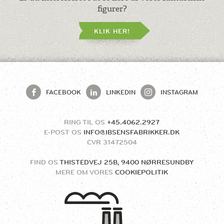
figurer?
KLIK HER!
FACEBOOK
LINKEDIN
INSTAGRAM
RING TIL OS
+45.4062.2927
E-POST OS
INFO@IBSENSFABRIKKER.DK
CVR
31472504
FIND OS
THISTEDVEJ 25B, 9400 NØRRESUNDBY
MERE OM VORES
COOKIEPOLITIK