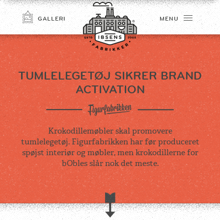
GALLERI
MENU
TUMLELEGETØJ SIKRER BRAND
ACTIVATION
Krokodillemøbler skal promovere
tumlelegetøj. Figurfabrikken har før produceret
TILMELD
spøjst interiør og møbler, men krokodillerne for
bObles slår nok det meste.